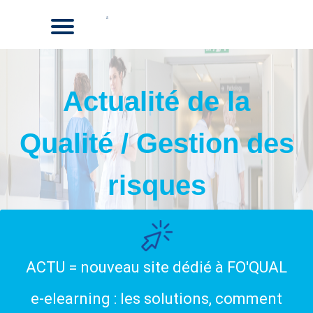
Actualité de la
Qualité / Gestion des
risques
ACTU = nouveau site dédié à FO'QUAL
e-elearning : les solutions, comment