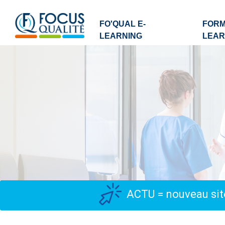
FO'QUAL E-
FORM
LEARNING
LEAR
ACTU = nouveau site