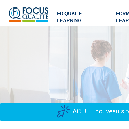
FO'QUAL E-
FORM
LEARNING
LEAR
ACTU = nouveau site