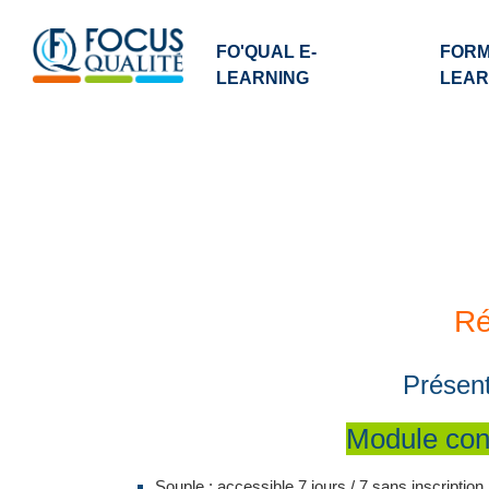
FO'QUAL E-
FORM
LEARNING
LEAR
Ré
Présent
Module con
Souple : accessible 7 jours / 7 sans inscription