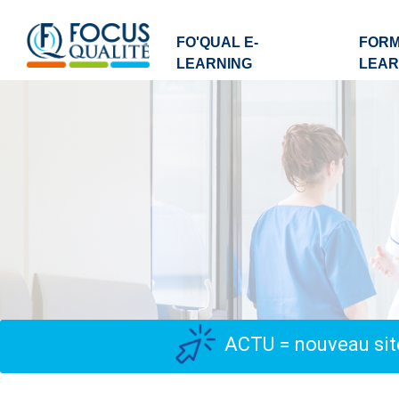
FO'QUAL E-
FORM
LEARNING
LEAR
ACTU = nouveau site