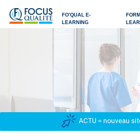
FO'QUAL E-
FORM
LEARNING
LEAR
ACTU = nouveau site