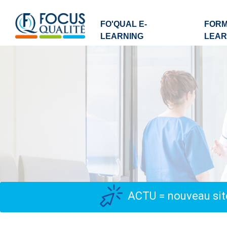
FO'QUAL E-
FORM
LEARNING
LEAR
ACTU = nouveau site