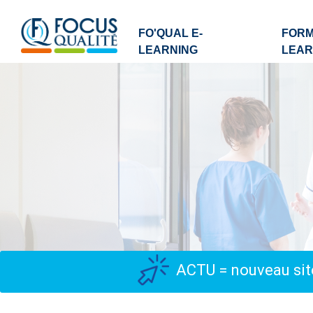
FO'QUAL E-
FORM
LEARNING
LEAR
ACTU = nouveau site